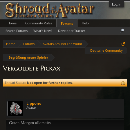
Log in
Home
Community Rules
Help
Forums
Search Forums
What's New?
Developer Tracker
Home
Forums
Avatars Around The World
Deutsche Community
Begrüßung neuer Spieler
Vergoldete Pickax
Thread Status:
Not open for further replies.
Lippone
Avatar
Guten Morgen allerseits