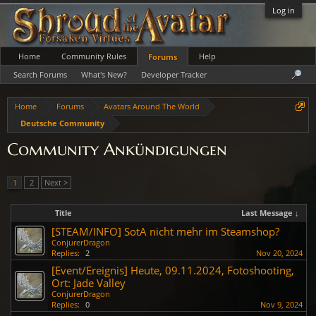
Log in
Home
Community Rules
Help
Forums
Search Forums
What's New?
Developer Tracker
Home
Forums
Avatars Around The World
Deutsche Community
Community Ankündigungen
1
2
Next >
Title
Last Message ↓
[STEAM/INFO] SotA nicht mehr im Steamshop?
ConjurerDragon
Replies:
2
Nov 20, 2024
[Event/Ereignis] Heute, 09.11.2024, Fotoshooting,
Ort: Jade Valley
ConjurerDragon
Replies:
0
Nov 9, 2024