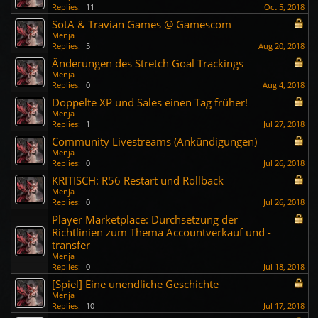
Replies:
11
Oct 5, 2018
SotA & Travian Games @ Gamescom
Menja
Replies:
5
Aug 20, 2018
Änderungen des Stretch Goal Trackings
Menja
Replies:
0
Aug 4, 2018
Doppelte XP und Sales einen Tag früher!
Menja
Replies:
1
Jul 27, 2018
Community Livestreams (Ankündigungen)
Menja
Replies:
0
Jul 26, 2018
KRITISCH: R56 Restart und Rollback
Menja
Replies:
0
Jul 26, 2018
Player Marketplace: Durchsetzung der
Richtlinien zum Thema Accountverkauf und -
transfer
Menja
Replies:
0
Jul 18, 2018
[Spiel] Eine unendliche Geschichte
Menja
Replies:
10
Jul 17, 2018